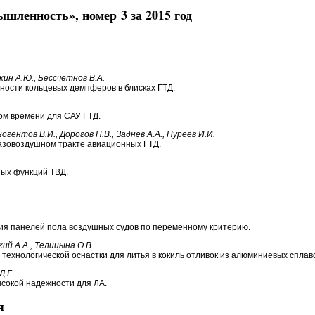
ленность», номер 3 за 2015 год
кин А.Ю., Бессчетнов В.А.
ости кольцевых демпферов в блисках ГТД.
ом времени для САУ ГТД.
огентов В.И., Дорогов Н.В., Заднев А.А., Нуреев И.И.
газовоздушном тракте авиационных ГТД.
ых функций ТВД.
ия панелей пола воздушных судов по переменному критерию.
кий А.А., Телицына О.В.
ехнологической оснастки для литья в кокиль отливок из алюминиевых сплав
Д.Г.
ысокой надежности для ЛА.
я