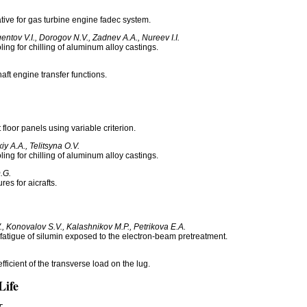
ative for gas turbine engine fadec system.
ntov V.I., Dorogov N.V., Zadnev A.A., Nureev I.I.
ing for chilling of aluminum alloy castings.
haft engine transfer functions.
 floor panels using variable criterion.
y A.A., Telitsyna O.V.
ing for chilling of aluminum alloy castings.
.G.
res for aicrafts.
., Konovalov S.V., Kalashnikov M.P., Petrikova E.A.
fatigue of silumin exposed to the electron-beam pretreatment.
ficient of the transverse load on the lug.
Life