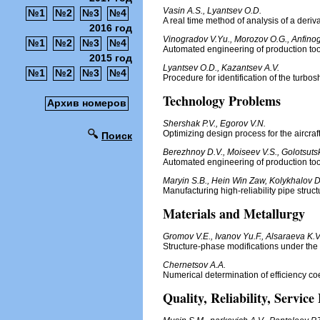
Vasin A.S., Lyantsev O.D.
№1
№2
№3
№4
A real time method of analysis of a deriv
2016 год
Vinogradov V.Yu., Morozov O.G., Anfinoge
№1
№2
№3
№4
Automated engineering of production tool
2015 год
Lyantsev O.D., Kazantsev A.V.
№1
№2
№3
№4
Procedure for identification of the turbos
Technology Problems
Архив номеров
Shershak P.V., Egorov V.N.
Optimizing design process for the aircraft
Поиск
Berezhnoy D.V., Moiseev V.S., Golotsutski
Automated engineering of production tool
Maryin S.B., Hein Win Zaw, Kolykhalov D
Manufacturing high-reliability pipe structu
Materials and Metallurgy
Gromov V.E., Ivanov Yu.F., Alsaraeva K.V
Structure-phase modifications under the 
Chernetsov A.A.
Numerical determination of efficiency coef
Quality, Reliability, Service 