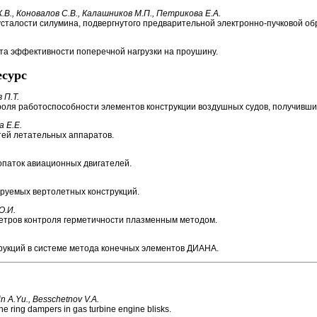
К.В., Коновалов С.В., Калашников М.П., Петрикова Е.А.
сталости силумина, подвергнутого предварительной электронно-пучковой об
а эффективности поперечной нагрузки на проушину.
есурс
 П.Т.
ля работоспособности элементов конструкции воздушных судов, получивши
а Е.Е.
ей летательных аппаратов.
паток авиационных двигателей.
руемых вертолетных конструкций.
О.И.
етров контроля герметичности плазменным методом.
рукций в системе метода конечных элементов ДИАНА.
in A.Yu., Besschetnov V.A.
the ring dampers in gas turbine engine blisks.