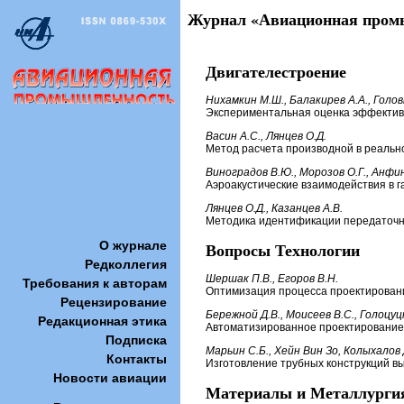
Журнал «Авиационная промыш
Двигателестроение
Нихамкин М.Ш., Балакирев А.А., Голов
Экспериментальная оценка эффективн
Васин А.С., Лянцев О.Д.
Метод расчета производной в реальн
Виноградов В.Ю., Морозов О.Г., Анфин
Аэроакустические взаимодействия в 
Лянцев О.Д., Казанцев А.В.
Методика идентификации передаточн
О журнале
Вопросы Технологии
Редколлегия
Шершак П.В., Егоров В.Н.
Требования к авторам
Оптимизация процесса проектирован
Рецензирование
Бережной Д.В., Моисеев В.С., Голоцуц
Редакционная этика
Автоматизированное проектирование т
Подписка
Марьин С.Б., Хейн Вин Зо, Колыхалов 
Контакты
Изготовление трубных конструкций в
Новости авиации
Материалы и Металлурги