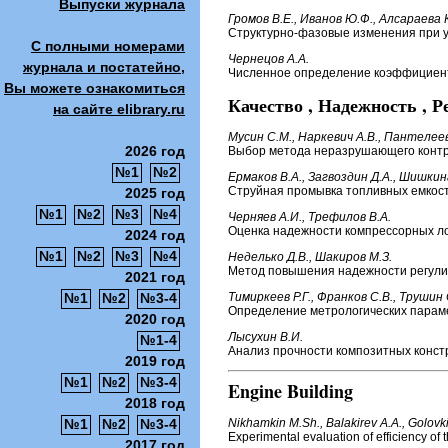
Выпуски журнала
Громов В.Е., Иванов Ю.Ф., Алсараева 
Структурно-фазовые изменения при у
С полными номерами
Чернецов А.А.
журнала и постатейно,
Численное определение коэффициент
Вы можете ознакомиться
Качество , Надежность , Р
на сайте elibrary.ru
Мусин С.М., Наркевич А.В., Пантелеев
2026 год
Выбор метода неразрушающего контро
№1
№2
Ермаков В.А., Загвоздин Д.А., Шишкин
Струйная промывка топливных емкост
2025 год
№1
№2
№3
№4
Черняев А.И., Трефилов В.А.
Оценка надежности компрессорных ло
2024 год
№1
№2
№3
№4
Неделько Д.В., Шакиров М.З.
Метод повышения надежности регули
2021 год
№1
№2
№3-4
Тимиркеев Р.Г., Франков С.В., Трушин 
Определение метрологических парам
2020 год
Лысухин В.И.
№1-4
Анализ прочности композитных конст
2019 год
№1
№2
№3-4
Engine Building
2018 год
№1
№2
№3-4
Nikhamkin M.Sh., Balakirev A.A., Golovk
Experimental evaluation of efficiency of 
2017 год