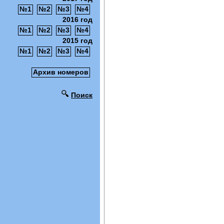
№1
№2
№3
№4
2016 год
№1
№2
№3
№4
2015 год
№1
№2
№3
№4
Архив номеров
Поиск