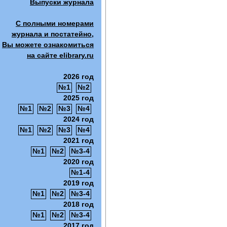
Выпуски журнала
С полными номерами
журнала и постатейно,
Вы можете ознакомиться
на сайте elibrary.ru
2026 год
№1
№2
2025 год
№1
№2
№3
№4
2024 год
№1
№2
№3
№4
2021 год
№1
№2
№3-4
2020 год
№1-4
2019 год
№1
№2
№3-4
2018 год
№1
№2
№3-4
2017 год