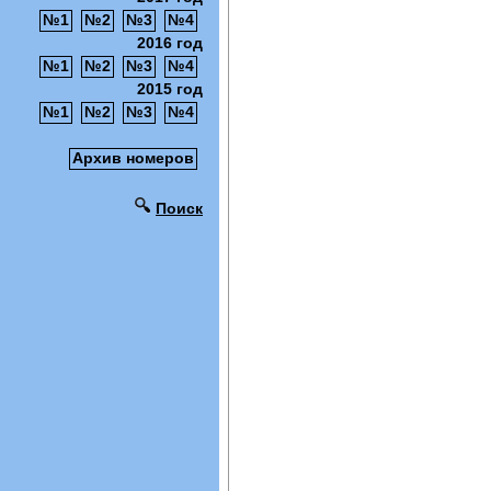
№1
№2
№3
№4
2016 год
№1
№2
№3
№4
2015 год
№1
№2
№3
№4
Архив номеров
Поиск