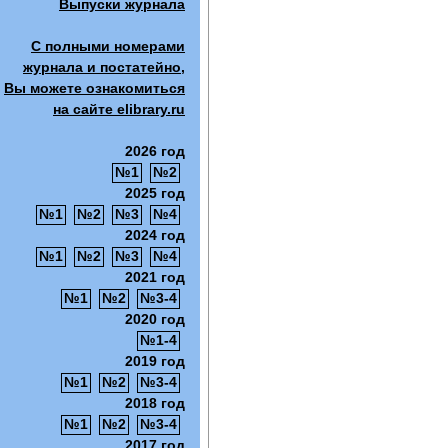
Выпуски журнала
С полными номерами
журнала и постатейно,
Вы можете ознакомиться
на сайте elibrary.ru
2026 год
№1
№2
2025 год
№1
№2
№3
№4
2024 год
№1
№2
№3
№4
2021 год
№1
№2
№3-4
2020 год
№1-4
2019 год
№1
№2
№3-4
2018 год
№1
№2
№3-4
2017 год